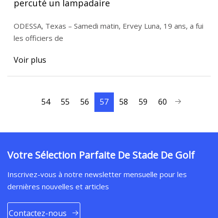
percuté un lampadaire
ODESSA, Texas – Samedi matin, Ervey Luna, 19 ans, a fui
les officiers de
Voir plus
54
55
56
57
58
59
60
Votre Sélection Parfaite De Stade De Golf
Inscrivez-vous à notre newsletter mensuelle pour les
dernières nouvelles et articles
Contactez-nous