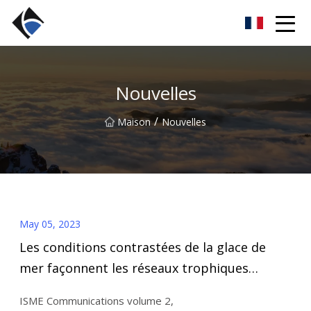
Fujian LED linéaire Co., Ltd
Nouvelles
/
Maison
Nouvelles
May 05, 2023
Les conditions contrastées de la glace de
mer façonnent les réseaux trophiques
microbiens dans la baie d'Hudson (Arctique
ISME Communications volume 2,
canadien)